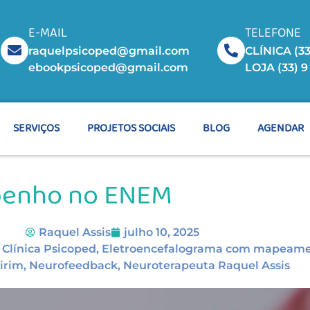
E-MAIL
TELEFONE
raquelpsicoped@gmail.com
CLÍNICA (33
ebookpsicoped@gmail.com
LOJA (33) 
SERVIÇOS
PROJETOS SOCIAIS
BLOG
AGENDAR
penho no ENEM
Raquel Assis
julho 10, 2025
,
Clínica Psicoped
,
Eletroencefalograma com mapeamen
irim
,
Neurofeedback
,
Neuroterapeuta Raquel Assis