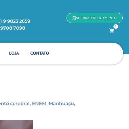
AGENDAR ATENDIMENTO
) 9 9823 2659
0
9 9708 7098
LOJA
CONTATO
to cerebral
,
ENEM
,
Manhuaçu
,