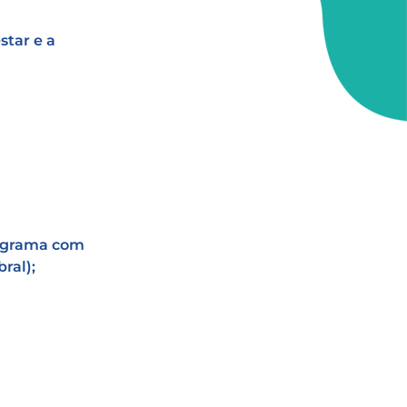
star e a
lograma com
ral);