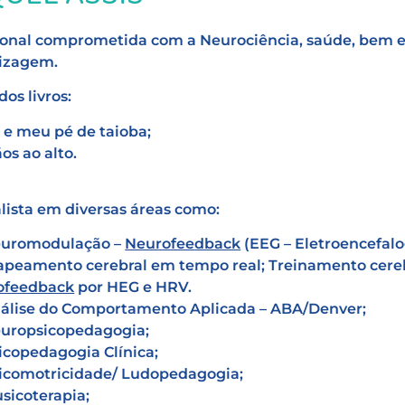
ional comprometida com a Neurociência, saúde, bem e
izagem.
dos livros:
 e meu pé de taioba;
os ao alto.
alista em diversas áreas como:
uromodulação –
Neurofee
dback
(EEG – Eletroencefa
peamento cerebral em tempo real; Treinamento cereb
ofeedback
por HEG e HRV.
álise do Comportamento Aplicada – ABA/Denver;
uropsicopedagogia;
icopedagogia Clínica;
icomotricidade/ Ludopedagogia;
sicoterapia;