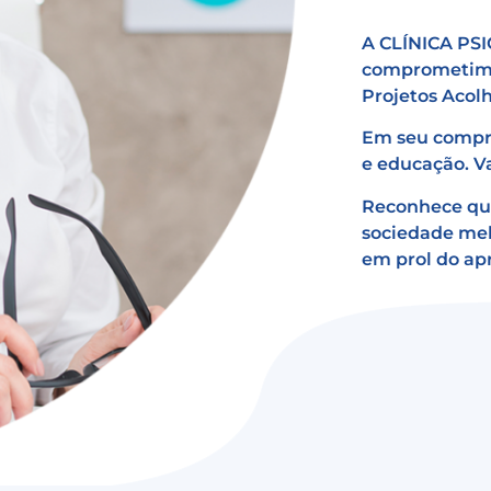
A CLÍNICA PSI
comprometimen
Projetos Acol
Em seu compro
e educação. Va
Reconhece qu
sociedade mel
em prol do ap