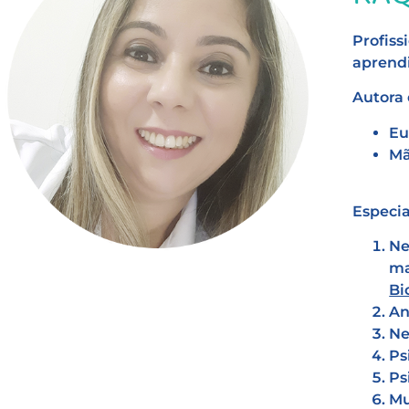
Profiss
aprend
Autora 
Eu
Mã
Especi
Ne
ma
Bi
An
Ne
Ps
Ps
Mu