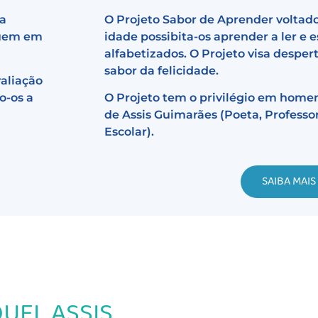
da
O Projeto Sabor de Aprender voltado
suem em
idade possibita-os aprender a ler e 
alfabetizados. O Projeto visa despert
sabor da felicidade.
valiação
o-os a
O Projeto tem o privilégio em home
de Assis Guimarães (Poeta, Professor
Escolar).
SAIBA MAIS
UEL ASSIS