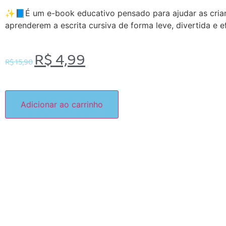
✨📘É um e-book educativo pensado para ajudar as cria
aprenderem a escrita cursiva de forma leve, divertida e ef
R$
4,99
R$
15,90
Adicionar ao carrinho