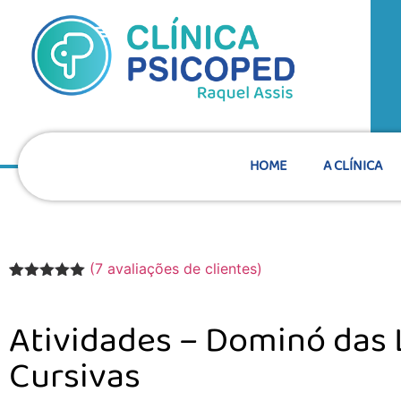
HOME
A CLÍNICA
(
7
avaliações de clientes)
Avaliado
7
como
5.00
de 5, com
Atividades – Dominó das 
baseado
em
Cursivas
avaliações
de clientes