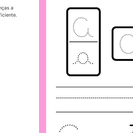
nças a
iciente.