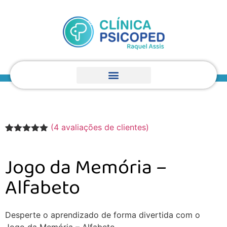
(
4
avaliações de clientes)
Avaliado
4
como
5.00
de 5, com
Jogo da Memória –
baseado
em
Alfabeto
avaliações
de clientes
Desperte o aprendizado de forma divertida com o